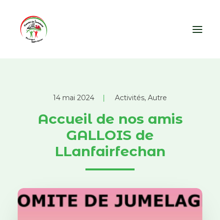
À PROPOS
VIDE-GRENIERS
ARCHIVES
CONTACT
14 mai 2024
|
Activités
,
Autre
Accueil de nos amis
GALLOIS de
LLanfairfechan